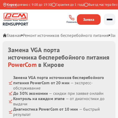
кс
Ежедневно с 9:00 до 19:30
Киров
Гарантия до 1 года
Выезд мастера беспл
Заявка
Позвонить
REMSUPPORT
Главная
Ремонт источников бесперебойного питания
Зам
Замена VGA порта
источника бесперебойного питания
PowerCom
в Кирове
Замена VGA порта источников бесперебойного
питания PowerCom от 20 мин
— экспресс-
обслуживание
До 30% экономии
— скидки при заявке онлайн
Контроль на каждом этапе
— от диагностики до
выдачи
Диагностика PowerCom от 10 мин
— быстрый
результат