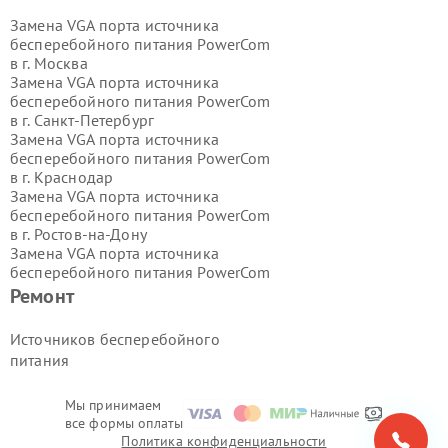
Замена VGA порта источника
бесперебойного питания PowerCom
в г.
Москва
Замена VGA порта источника
бесперебойного питания PowerCom
в г.
Санкт-Петербург
Замена VGA порта источника
бесперебойного питания PowerCom
в г.
Краснодар
Замена VGA порта источника
бесперебойного питания PowerCom
в г.
Ростов-на-Дону
Замена VGA порта источника
бесперебойного питания PowerCom
в г.
Нижний Новгород
Ремонт
Замена VGA порта источника
бесперебойного питания PowerCom
Источников бесперебойного
в г.
Новосибирск
питания
Замена VGA порта источника
бесперебойного питания PowerCom
в г.
Екатеринбург
Мы принимаем
все формы оплаты
Замена VGA порта источника
Политика конфиденциальности
бесперебойного питания PowerCom