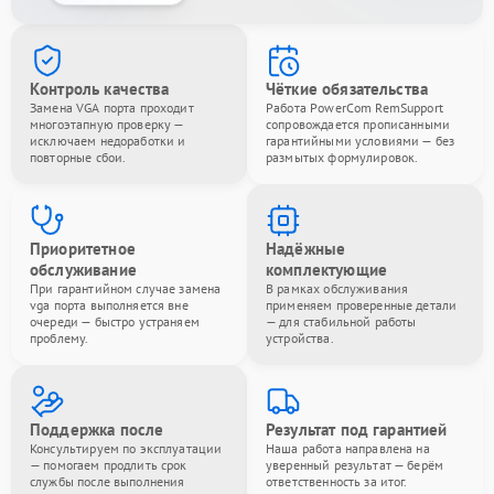
Контроль качества
Чёткие обязательства
Замена VGA порта проходит
Работа PowerCom RemSupport
многоэтапную проверку —
сопровождается прописанными
исключаем недоработки и
гарантийными условиями — без
повторные сбои.
размытых формулировок.
Приоритетное
Надёжные
обслуживание
комплектующие
При гарантийном случае замена
В рамках обслуживания
vga порта выполняется вне
применяем проверенные детали
очереди — быстро устраняем
— для стабильной работы
проблему.
устройства.
Поддержка после
Результат под гарантией
Консультируем по эксплуатации
Наша работа направлена на
— помогаем продлить срок
уверенный результат — берём
службы после выполнения
ответственность за итог.