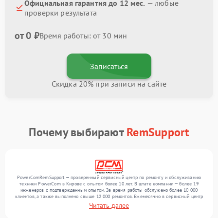
Официальная гарантия до 12 мес.
— любые
проверки результата
от 0 ₽
Время работы: от 30 мин
Записаться
Скидка 20% при записи на сайте
Почему выбирают
RemSupport
PowerComRemSupport — проверенный сервисный центр по ремонту и обслуживанию
техники PowerCom в Кирове с опытом более 10 лет. В штате компании — более 19
инженеров с подтвержденным опытом. За время работы обслужено более 10 000
клиентов, а также выполнено свыше 12 000 ремонтов. Ежемесячно в сервисный центр
поступает свыше 300 единиц техники, включая , , . Мы выполняем ремонт различного
Читать далее
уровня сложности и поддерживаем высокий стандарт качества благодаря опыту
команды.