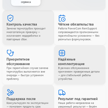
сервиса
Контроль качества
Чёткие обязательства
Замена термотрубок проходит
Работа PowerCom RemSupport
многоэтапную проверку —
сопровождается прописанными
исключаем недоработки и
гарантийными условиями — без
повторные сбои.
размытых формулировок.
Приоритетное
Надёжные
обслуживание
комплектующие
При гарантийном случае замена
В рамках обслуживания
термотрубок выполняется вне
применяем проверенные детали
очереди — быстро устраняем
— для стабильной работы
проблему.
устройства.
Поддержка после
Результат под гарантией
Консультируем по эксплуатации
Наша работа направлена на
— помогаем продлить срок
уверенный результат — берём