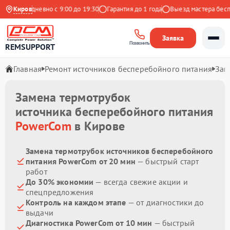
с
Ежедневно с 9:00 до 19:30
Киров
Гарантия до 1 года
Выезд мастера беспла
Заявка
Позвонить
REMSUPPORT
Главная
Ремонт источников бесперебойного питания
Зам
Замена термотрубок
источника бесперебойного питания
PowerCom
в Кирове
Замена термотрубок источников бесперебойного
питания PowerCom от 20 мин
— быстрый старт
работ
До 30% экономии
— всегда свежие акции и
спецпредложения
Контроль на каждом этапе
— от диагностики до
выдачи
Диагностика PowerCom от 10 мин
— быстрый