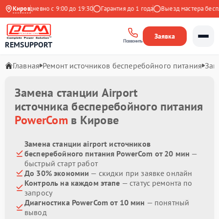
с
Ежедневно с 9:00 до 19:30
Киров
Гарантия до 1 года
Выезд мастера беспла
Заявка
Позвонить
REMSUPPORT
Главная
Ремонт источников бесперебойного питания
Зам
Замена станции Airport
источника бесперебойного питания
PowerCom
в Кирове
Замена станции airport источников
бесперебойного питания PowerCom от 20 мин
—
быстрый старт работ
До 30% экономии
— скидки при заявке онлайн
Контроль на каждом этапе
— статус ремонта по
запросу
Диагностика PowerCom от 10 мин
— понятный
вывод