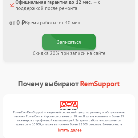
Официальная гарантия до 12 мес.
— с
поддержкой после ремонта
от 0 ₽
Время работы: от 30 мин
Записаться
Скидка 20% при записи на сайте
Почему выбирают
RemSupport
PowerComRemSupport — надежный сервисный центр по ремонту и обслуживанию
техники PowerCom в Кирове со стажем от 10 лет. В штате компании — более 19
инженеров с профильной квалификацией. За время работы число клиентов
превысило 10 000, а также выполнено более 12 000 ремонтов. Ежемесячно в
сервисный центр поступает свыше 300 единиц техники, включая , , . Мы выполняем
Читать далее
ремонт различного уровня сложности и гарантируем высокое качество обслуживания
благодаря квалификации мастеров.