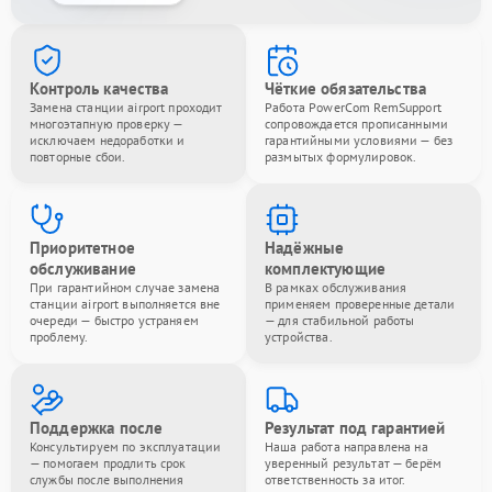
Контроль качества
Чёткие обязательства
Замена станции airport проходит
Работа PowerCom RemSupport
многоэтапную проверку —
сопровождается прописанными
исключаем недоработки и
гарантийными условиями — без
повторные сбои.
размытых формулировок.
Приоритетное
Надёжные
обслуживание
комплектующие
При гарантийном случае замена
В рамках обслуживания
станции airport выполняется вне
применяем проверенные детали
очереди — быстро устраняем
— для стабильной работы
проблему.
устройства.
Поддержка после
Результат под гарантией
Консультируем по эксплуатации
Наша работа направлена на
— помогаем продлить срок
уверенный результат — берём
службы после выполнения
ответственность за итог.