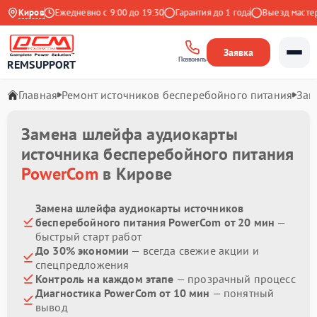
а Яндекс
Киров
Ежедневно с 9:00 до 19:30
Гарантия до 1 года
Выезд мастера 
Заявка
Позвонить
REMSUPPORT
Главная
Ремонт источников бесперебойного питания
Зам
Замена шлейфа аудиокарты
источника бесперебойного питания
PowerCom
в Кирове
Замена шлейфа аудиокарты источников
бесперебойного питания PowerCom от 20 мин
—
быстрый старт работ
До 30% экономии
— всегда свежие акции и
спецпредложения
Контроль на каждом этапе
— прозрачный процесс
Диагностика PowerCom от 10 мин
— понятный
вывод