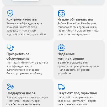
Контроль качества
Чёткие обязательства
Замена шлейфа аудиокарты
Работа PowerCom RemSupport
проходит многоэтапную
сопровождается прописанными
проверку — исключаем
гарантийными условиями — без
недоработки и повторные сбои.
размытых формулировок.
Приоритетное
Надёжные
обслуживание
комплектующие
При гарантийном случае замена
В рамках обслуживания
шлейфа аудиокарты
применяем проверенные детали
выполняется вне очереди —
— для стабильной работы
быстро устраняем проблему.
устройства.
Поддержка после
Результат под гарантией
Консультируем по эксплуатации
Наша работа направлена на
— помогаем продлить срок
уверенный результат — берём
службы после выполнения
ответственность за итог.