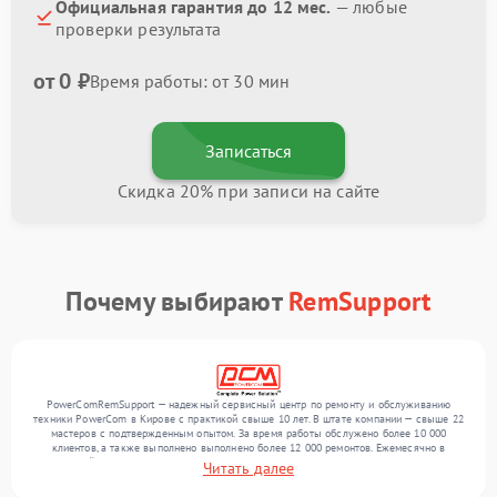
Официальная гарантия до 12 мес.
— любые
проверки результата
от 0 ₽
Время работы: от 30 мин
Записаться
Скидка 20% при записи на сайте
Почему выбирают
RemSupport
PowerComRemSupport — надежный сервисный центр по ремонту и обслуживанию
техники PowerCom в Кирове с практикой свыше 10 лет. В штате компании — свыше 22
мастеров с подтвержденным опытом. За время работы обслужено более 10 000
клиентов, а также выполнено выполнено более 12 000 ремонтов. Ежемесячно в
сервисный центр поступает свыше 300 единиц техники, включая , , . Мы выполняем
Читать далее
ремонт различного уровня сложности и поддерживаем высокий стандарт качества
благодаря опыту команды.