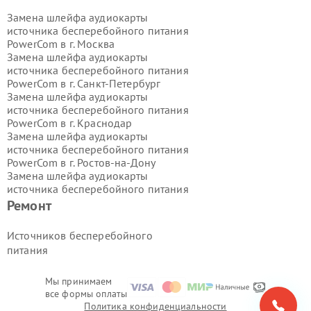
Замена шлейфа аудиокарты
источника бесперебойного питания
PowerCom в г.
Москва
Замена шлейфа аудиокарты
источника бесперебойного питания
PowerCom в г.
Санкт-Петербург
Замена шлейфа аудиокарты
источника бесперебойного питания
PowerCom в г.
Краснодар
Замена шлейфа аудиокарты
источника бесперебойного питания
PowerCom в г.
Ростов-на-Дону
Замена шлейфа аудиокарты
источника бесперебойного питания
PowerCom в г.
Нижний Новгород
Ремонт
Замена шлейфа аудиокарты
источника бесперебойного питания
Источников бесперебойного
PowerCom в г.
Новосибирск
питания
Замена шлейфа аудиокарты
источника бесперебойного питания
PowerCom в г.
Екатеринбург
Мы принимаем
все формы оплаты
Замена шлейфа аудиокарты
Политика конфиденциальности
источника бесперебойного питания