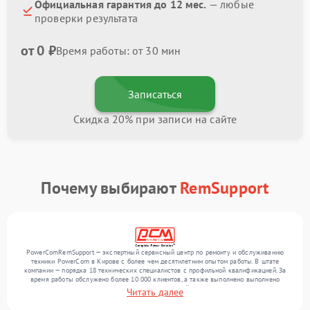
Официальная гарантия до 12 мес.
— любые
проверки результата
от 0 ₽
Время работы: от 30 мин
Записаться
Скидка 20% при записи на сайте
Почему выбирают
RemSupport
PowerComRemSupport — экспертный сервисный центр по ремонту и обслуживанию
техники PowerCom в Кирове с более чем десятилетним опытом работы. В штате
компании — порядка 18 технических специалистов с профильной квалификацией. За
время работы обслужено более 10 000 клиентов, а также выполнено выполнено
более 12 000 ремонтов. Ежемесячно в сервисный центр поступает более 300
Читать далее
обращений, включая , , . Мы устраняем поломки любой сложности и предлагаем
стабильный уровень сервиса благодаря опыту команды.