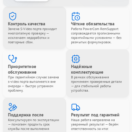
Контроль качества
Чёткие обязательства
Замена S-Video порта проходит
Работа PowerCom RemSupport
многоэтапную проверку —
сопровождается прописанными
исключаем недоработки и
гарантийными условиями — без
повторные сбои.
размытых формулировок.
Приоритетное
Надёжные
обслуживание
комплектующие
При гарантийном случае замена
В рамках обслуживания
s-video порта выполняется вне
применяем проверенные детали
очереди — быстро устраняем
— для стабильной работы
проблему.
устройства.
Поддержка после
Результат под гарантией
Консультируем по эксплуатации
Наша работа направлена на
— помогаем продлить срок
уверенный результат — берём
службы после выполнения
ответственность за итог.