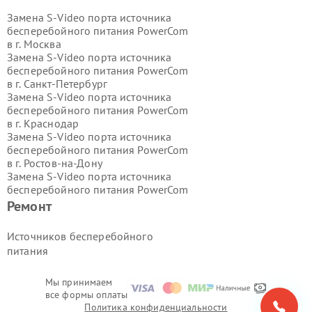
Замена S-Video порта источника
бесперебойного питания PowerCom
в г.
Москва
Замена S-Video порта источника
бесперебойного питания PowerCom
в г.
Санкт-Петербург
Замена S-Video порта источника
бесперебойного питания PowerCom
в г.
Краснодар
Замена S-Video порта источника
бесперебойного питания PowerCom
в г.
Ростов-на-Дону
Замена S-Video порта источника
бесперебойного питания PowerCom
в г.
Нижний Новгород
Ремонт
Замена S-Video порта источника
бесперебойного питания PowerCom
Источников бесперебойного
в г.
Новосибирск
питания
Замена S-Video порта источника
бесперебойного питания PowerCom
в г.
Екатеринбург
Мы принимаем
все формы оплаты
Замена S-Video порта источника
Политика конфиденциальности
бесперебойного питания PowerCom