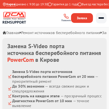
кс
Ежедневно с 9:00 до 19:30
Киров
Гарантия до 1 года
Выезд мастера беспл
Заявка
Позвонить
REMSUPPORT
Главная
Ремонт источников бесперебойного питания
Зам
Замена S-Video порта
источника бесперебойного питания
PowerCom
в Кирове
Замена S-Video порта источников
бесперебойного питания PowerCom от 20 мин
—
приоритетный ремонт
До 30% экономии
— всегда свежие акции и
спецпредложения
Контроль на каждом этапе
— прозрачный процесс
Диагностика PowerCom от 10 мин
— точное
выявление