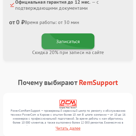
Официальная гарантия до 12 мес.
— с
подтверждающими документами
от 0 ₽
Время работы: от 30 мин
Записаться
Скидка 20% при записи на сайте
Почему выбирают
RemSupport
PowerComRemSupport — проверенный сервисный центр по ремонту и обслуживанию
техники PowerCom в Кирове с опытом более 10 лет. В штате компании — от 10 до 16
инженеров с профессиональной подготовкой. За время работы к нам обратились
более 10 000 клиентов, а также выполнено более 12 000 ремонтов. Ежемесячно в
сервисный центр поступает от 300 устройств, включая , , . Мы беремся за задачи
Читать далее
любой сложности и поддерживаем высокий стандарт качества благодаря опыту
команды.