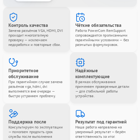
Контроль качества
Чёткие обязательства
Замена разъёмов VGA, HDMI, DVI
Работа PowerCom RemSupport
проходит многоэтапную
сопровождается прописанными
проверку — исключаем
гарантийными условиями — без
недоработки и повторные сбои.
размытых формулировок.
Приоритетное
Надёжные
обслуживание
комплектующие
При гарантийном случае замена
В рамках обслуживания
разъёмов vga, hdmi, dvi
применяем проверенные детали
выполняется вне очереди —
— для стабильной работы
быстро устраняем проблему.
устройства.
Поддержка после
Результат под гарантией
Консультируем по эксплуатации
Наша работа направлена на
— помогаем продлить срок
уверенный результат — берём
службы после выполнения
ответственность за итог.