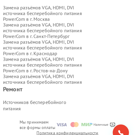
Замена разъёмов VGA, HDMI, DVI
источника бесперебойного питания
PowerCom в г.
Москва
Замена разъёмов VGA, HDMI, DVI
источника бесперебойного питания
PowerCom в г.
Санкт-Петербург
Замена разъёмов VGA, HDMI, DVI
источника бесперебойного питания
PowerCom в г.
Краснодар
Замена разъёмов VGA, HDMI, DVI
источника бесперебойного питания
PowerCom в г.
Ростов-на-Дону
Замена разъёмов VGA, HDMI, DVI
источника бесперебойного питания
PowerCom в г.
Нижний Новгород
Ремонт
Замена разъёмов VGA, HDMI, DVI
источника бесперебойного питания
Источников бесперебойного
PowerCom в г.
Новосибирск
питания
Замена разъёмов VGA, HDMI, DVI
источника бесперебойного питания
PowerCom в г.
Екатеринбург
Мы принимаем
все формы оплаты
Замена разъёмов VGA, HDMI, DVI
Политика конфиденциальности
источника бесперебойного питания