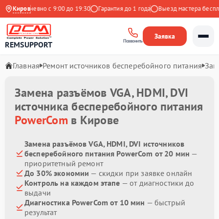
Ежедневно с 9:00 до 19:30
Киров
Гарантия до 1 года
Выезд мастера бесплат
Заявка
Позвонить
REMSUPPORT
Главная
Ремонт источников бесперебойного питания
Зам
Замена разъёмов VGA, HDMI, DVI
источника бесперебойного питания
PowerCom
в Кирове
Замена разъёмов VGA, HDMI, DVI источников
бесперебойного питания PowerCom от 20 мин
—
приоритетный ремонт
До 30% экономии
— скидки при заявке онлайн
Контроль на каждом этапе
— от диагностики до
выдачи
Диагностика PowerCom от 10 мин
— быстрый
результат