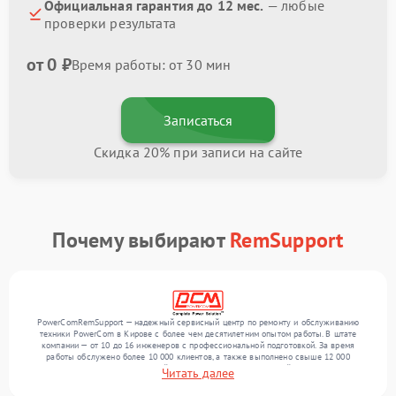
Официальная гарантия до 12 мес.
— любые
проверки результата
от 0 ₽
Время работы: от 30 мин
Записаться
Скидка 20% при записи на сайте
Почему выбирают
RemSupport
PowerComRemSupport — надежный сервисный центр по ремонту и обслуживанию
техники PowerCom в Кирове с более чем десятилетним опытом работы. В штате
компании — от 10 до 16 инженеров с профессиональной подготовкой. За время
работы обслужено более 10 000 клиентов, а также выполнено свыше 12 000
ремонтов. Ежемесячно в сервисный центр поступает от 300 устройств, включая , , . Мы
Читать далее
устраняем поломки любой сложности и обеспечиваем надежный результат благодаря
использованию современного оборудования.