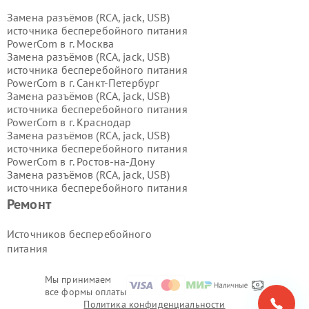
Замена разъёмов (RCA, jack, USB)
источника бесперебойного питания
PowerCom в г.
Москва
Замена разъёмов (RCA, jack, USB)
источника бесперебойного питания
PowerCom в г.
Санкт-Петербург
Замена разъёмов (RCA, jack, USB)
источника бесперебойного питания
PowerCom в г.
Краснодар
Замена разъёмов (RCA, jack, USB)
источника бесперебойного питания
PowerCom в г.
Ростов-на-Дону
Замена разъёмов (RCA, jack, USB)
источника бесперебойного питания
PowerCom в г.
Нижний Новгород
Ремонт
Замена разъёмов (RCA, jack, USB)
источника бесперебойного питания
Источников бесперебойного
PowerCom в г.
Новосибирск
питания
Замена разъёмов (RCA, jack, USB)
источника бесперебойного питания
PowerCom в г.
Екатеринбург
Мы принимаем
все формы оплаты
Замена разъёмов (RCA, jack, USB)
Политика конфиденциальности
источника бесперебойного питания