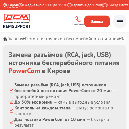
а Яндекс
Киров
Ежедневно с 9:00 до 19:30
Гарантия до 1 года
Выезд мастера 
Заявка
Позвонить
REMSUPPORT
Главная
Ремонт источников бесперебойного питания
Зам
Замена разъёмов (RCA, jack, USB)
источника бесперебойного питания
PowerCom
в Кирове
Замена разъёма (RCA, jack, USB) источников
бесперебойного питания PowerCom от 20 мин
—
приоритетный ремонт
До 30% экономии
— самые выгодные условия
Контроль на каждом этапе
— статус ремонта по
запросу
Диагностика PowerCom от 10 мин
— быстрый
результат