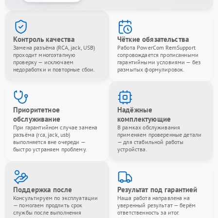
Контроль качества
Чёткие обязательства
Замена разъёма (RCA, jack, USB)
Работа PowerCom RemSupport
проходит многоэтапную
сопровождается прописанными
проверку — исключаем
гарантийными условиями — без
недоработки и повторные сбои.
размытых формулировок.
Приоритетное
Надёжные
обслуживание
комплектующие
При гарантийном случае замена
В рамках обслуживания
разъёма (rca, jack, usb)
применяем проверенные детали
выполняется вне очереди —
— для стабильной работы
быстро устраняем проблему.
устройства.
Поддержка после
Результат под гарантией
Консультируем по эксплуатации
Наша работа направлена на
— помогаем продлить срок
уверенный результат — берём
службы после выполнения
ответственность за итог.