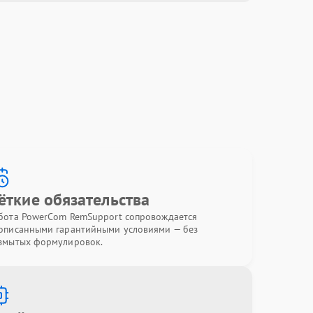
ёткие обязательства
бота PowerCom RemSupport сопровождается
описанными гарантийными условиями — без
змытых формулировок.