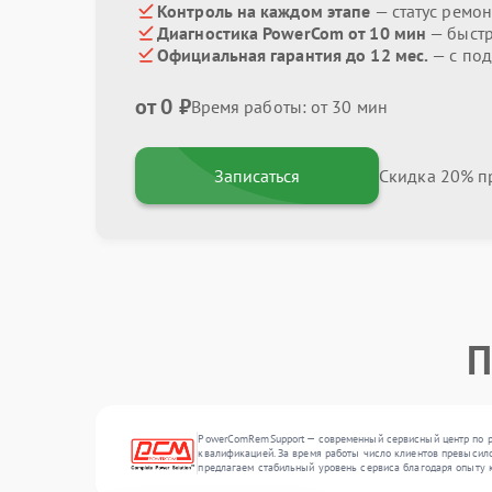
Контроль на каждом этапе
— статус ремон
Диагностика PowerCom от 10 мин
— быстр
Официальная гарантия до 12 мес.
— с по
от 0 ₽
Время работы: от 30 мин
Записаться
Скидка 20% пр
П
PowerComRemSupport — современный сервисный центр по ре
квалификацией. За время работы число клиентов превысило 
предлагаем стабильный уровень сервиса благодаря опыту 