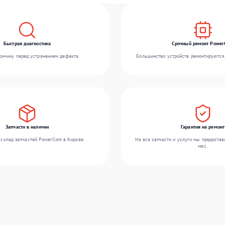
Быстрая диагностика
Срочный ремонт Powe
ичину перед устранением дефекта.
Большинство устройств ремонтируются 
Запчасти в наличии
Гарантия на ремонт
склад запчастей PowerCom в Кирове.
На все запчасти и услуги мы предостав
мес.