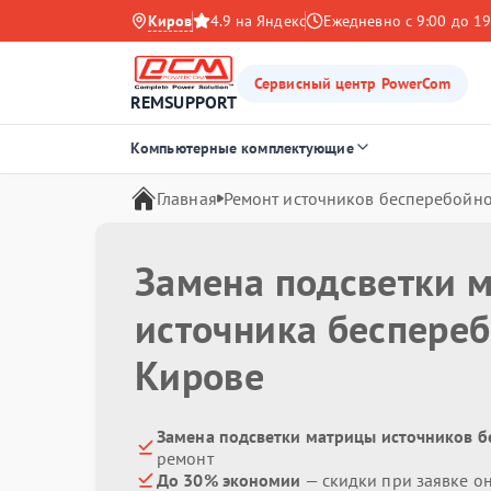
Киров
4.9 на Яндекс
Ежедневно с 9:00 до 19
Сервисный центр PowerCom
REMSUPPORT
Компьютерные комплектующие
Главная
Ремонт источников бесперебойно
Замена подсветки 
источника беспере
Кирове
Замена подсветки матрицы источников б
ремонт
До 30% экономии
— скидки при заявке о