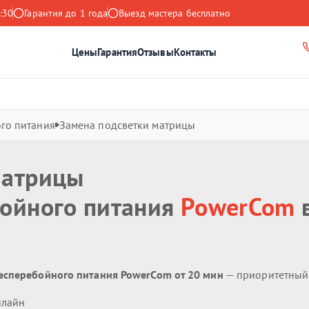
:30
Гарантия до 1 года
Выезд мастера бесплатно
Цены
Гарантия
Отзывы
Контакты
го питания
Замена подсветки матрицы
матрицы
бойного питания
PowerCom
есперебойного питания PowerCom от 20 мин
— приоритетный
нлайн