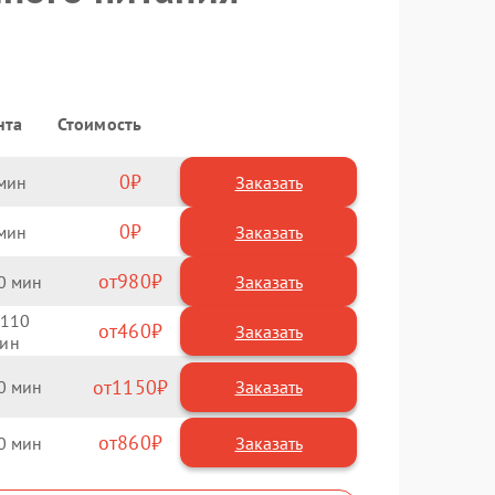
нта
Стоимость
0
Заказать
0
Заказать
980
0
110
460
1150
0
860
0