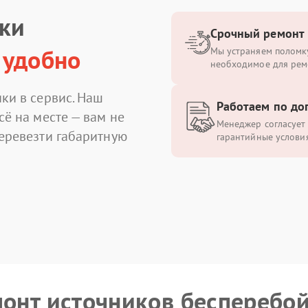
ики
Срочный ремонт
 удобно
Мы устраняем поломку
необходимое для рем
ки в сервис. Наш
Работаем по до
сё на месте — вам не
Менеджер согласует 
перевезти габаритную
гарантийные условия
монт источников бесперебо