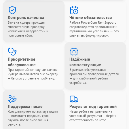
Контроль качества
Чёткие обязательства
Замена кулера проходит
Работа PowerCom RemSupport
многоэтапную проверку —
сопровождается прописанными
исключаем недоработки и
гарантийными условиями — без
повторные сбои.
размытых формулировок.
Приоритетное
Надёжные
обслуживание
комплектующие
При гарантийном случае замена
В рамках обслуживания
кулера выполняется вне очереди
применяем проверенные детали
— быстро устраняем проблему.
— для стабильной работы
устройства.
Поддержка после
Результат под гарантией
Консультируем по эксплуатации
Наша работа направлена на
— помогаем продлить срок
уверенный результат — берём
службы после выполнения
ответственность за итог.
ремонта.