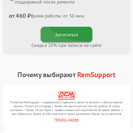
поддержкой после ремонта
от 460 ₽
Время работы: от 30 мин
Записаться
Скидка 20% при записи на сайте
Почему выбирают
RemSupport
PowerComRemSupport — современный сервисный центр по ремонту и обслуживанию
техники PowerCom в Кирове с более чем десятилетним опытом работы. В штате
компании — более 19 мастеров с профессиональной подготовкой. За время работы к
нам обратились более 10 000 клиентов, а также выполнено общее число ремонтов
превысило 12 000. Ежемесячно в сервисный центр поступает от 300 устройств,
Читать далее
включая , , . Мы устраняем поломки любой сложности и гарантируем высокое
качество обслуживания благодаря отлаженным процессам ремонта.