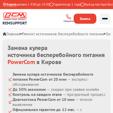
кс
Ежедневно с 9:00 до 19:30
Киров
Гарантия до 1 года
Выезд мастера беспл
Заявка
Позвонить
REMSUPPORT
Главная
Ремонт источников бесперебойного питания
Зам
Замена кулера
источника бесперебойного питания
PowerCom
в Кирове
Замена кулера источников бесперебойного
питания PowerCom от 20 мин
— экспресс-
обслуживание
До 30% экономии
— скидки при заявке онлайн
Контроль на каждом этапе
— прозрачный процесс
Диагностика PowerCom от 10 мин
— точное
выявление
Официальная гарантия до 12 мес.
— с