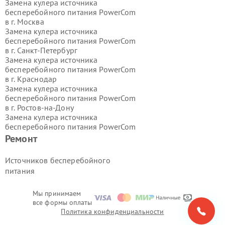
Замена кулера источника
бесперебойного питания PowerCom
в г.
Москва
Замена кулера источника
бесперебойного питания PowerCom
в г.
Санкт-Петербург
Замена кулера источника
бесперебойного питания PowerCom
в г.
Краснодар
Замена кулера источника
бесперебойного питания PowerCom
в г.
Ростов-на-Дону
Замена кулера источника
бесперебойного питания PowerCom
в г.
Нижний Новгород
Ремонт
Замена кулера источника
бесперебойного питания PowerCom
Источников бесперебойного
в г.
Новосибирск
питания
Замена кулера источника
бесперебойного питания PowerCom
в г.
Екатеринбург
Мы принимаем
все формы оплаты
Замена кулера источника
Политика конфиденциальности
бесперебойного питания PowerCom
в г.
Казань