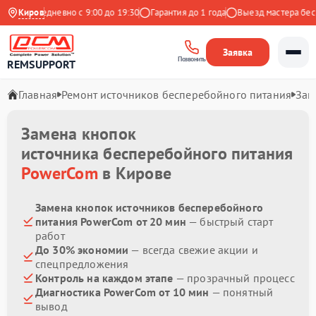
кс
Ежедневно с 9:00 до 19:30
Киров
Гарантия до 1 года
Выезд мастера беспл
Заявка
Позвонить
REMSUPPORT
Главная
Ремонт источников бесперебойного питания
Зам
Замена кнопок
источника бесперебойного питания
PowerCom
в Кирове
Замена кнопок источников бесперебойного
питания PowerCom от 20 мин
— быстрый старт
работ
До 30% экономии
— всегда свежие акции и
спецпредложения
Контроль на каждом этапе
— прозрачный процесс
Диагностика PowerCom от 10 мин
— понятный
вывод