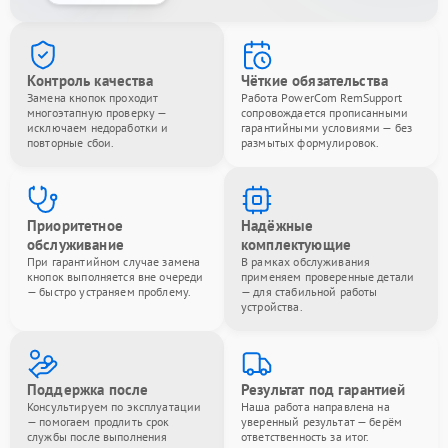
Контроль качества
Чёткие обязательства
Замена кнопок проходит
Работа PowerCom RemSupport
многоэтапную проверку —
сопровождается прописанными
исключаем недоработки и
гарантийными условиями — без
повторные сбои.
размытых формулировок.
Приоритетное
Надёжные
обслуживание
комплектующие
При гарантийном случае замена
В рамках обслуживания
кнопок выполняется вне очереди
применяем проверенные детали
— быстро устраняем проблему.
— для стабильной работы
устройства.
Поддержка после
Результат под гарантией
Консультируем по эксплуатации
Наша работа направлена на
— помогаем продлить срок
уверенный результат — берём
службы после выполнения
ответственность за итог.