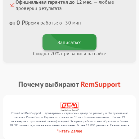
Официальная гарантия до 12 мес.
— любые
проверки результата
от 0 ₽
Время работы: от 30 мин
Записаться
Скидка 20% при записи на сайте
Почему выбирают
RemSupport
PowerComRemSupport — проверенный сервисный центр по ремонту и обслуживанию
техники PowerCom в Кирове со стажем от 10 лет. В штате компании — более 19
инженеров с профильной квалификацией. За время работы к нам обратились более
10 000 клиентов, а также выполнено выполнено более 12 000 ремонтов. Ежемесячно в
сервисный центр поступает более 300 обращений, включая , , . Мы работаем с
Читать далее
широким спектром неисправностей и предлагаем стабильный уровень сервиса
благодаря отлаженным процессам ремонта.