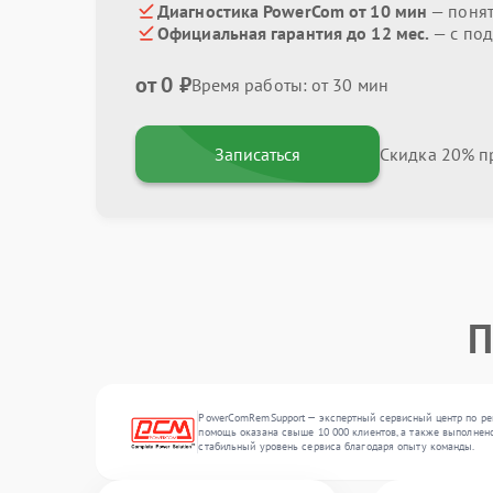
Диагностика PowerCom от 10 мин
— поня
Официальная гарантия до 12 мес.
— с по
от 0 ₽
Время работы: от 30 мин
Записаться
Скидка 20% пр
П
PowerComRemSupport — экспертный сервисный центр по рем
помощь оказана свыше 10 000 клиентов, а также выполнено
стабильный уровень сервиса благодаря опыту команды.