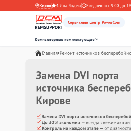
Киров
4.9 на Яндекс
Ежедневно с 9:00 до 19
Сервисный центр PowerCom
REMSUPPORT
Компьютерные комплектующие
Главная
Ремонт источников бесперебойно
Замена DVI порта
источника беспере
Кирове
Замена DVI порта источников бесперебо
До 30% экономии
— всегда свежие акции
Контроль на каждом этапе
— от диагност