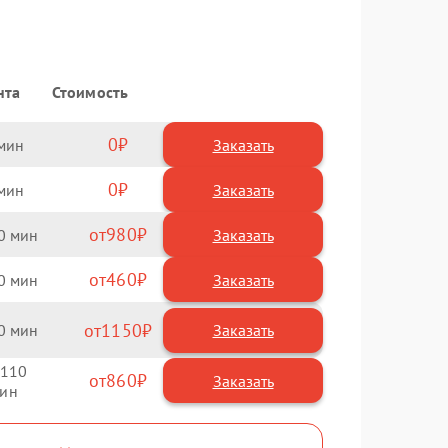
нта
Стоимость
0
Заказать
0
Заказать
980
0
460
0
1150
0
110
860