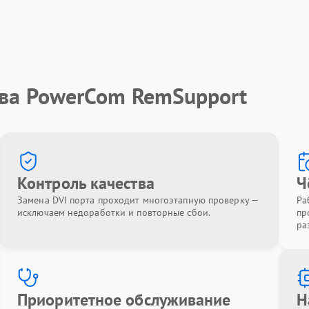
тва PowerCom RemSupport
Контроль качества
Ч
Замена DVI порта проходит многоэтапную проверку —
Ра
исключаем недоработки и повторные сбои.
пр
ра
Приоритетное обслуживание
Н