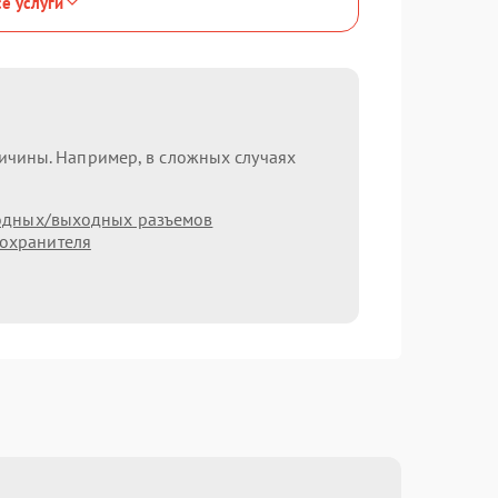
се услуги
ричины. Например, в сложных случаях
одных/выходных разъемов
охранителя