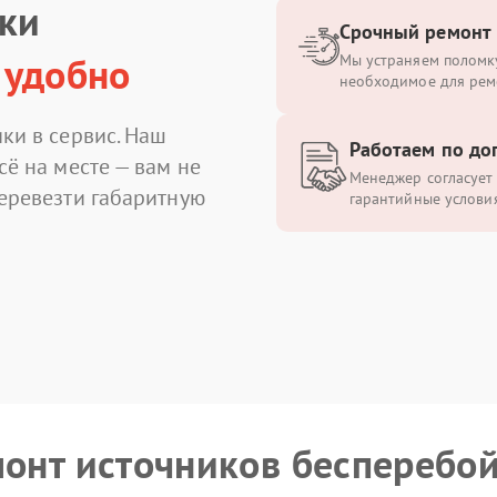
ики
Срочный ремонт
 удобно
Мы устраняем поломку
необходимое для рем
ки в сервис. Наш
Работаем по до
сё на месте — вам не
Менеджер согласует 
перевезти габаритную
гарантийные условия
монт источников бесперебо