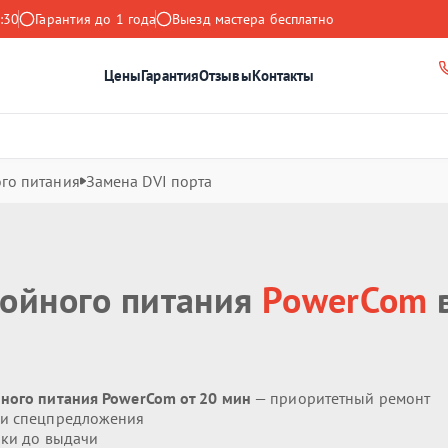
:30
Гарантия до 1 года
Выезд мастера бесплатно
Цены
Гарантия
Отзывы
Контакты
го питания
Замена DVI порта
бойного питания
PowerCom
йного питания PowerCom от 20 мин
— приоритетный ремонт
 и спецпредложения
ики до выдачи