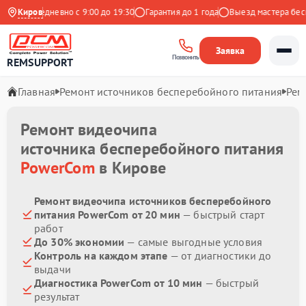
кс
Ежедневно с 9:00 до 19:30
Киров
Гарантия до 1 года
Выезд мастера беспл
Заявка
Позвонить
REMSUPPORT
Главная
Ремонт источников бесперебойного питания
Рем
Ремонт видеочипа
источника бесперебойного питания
PowerCom
в Кирове
Ремонт видеочипа источников бесперебойного
питания PowerCom от 20 мин
— быстрый старт
работ
До 30% экономии
— самые выгодные условия
Контроль на каждом этапе
— от диагностики до
выдачи
Диагностика PowerCom от 10 мин
— быстрый
результат