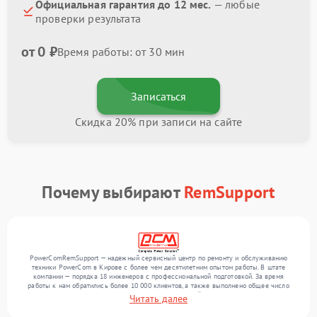
Официальная гарантия до 12 мес.
— любые
проверки результата
от 0 ₽
Время работы: от 30 мин
Записаться
Скидка 20% при записи на сайте
Почему выбирают
RemSupport
PowerComRemSupport — надежный сервисный центр по ремонту и обслуживанию
техники PowerCom в Кирове с более чем десятилетним опытом работы. В штате
компании — порядка 18 инженеров с профессиональной подготовкой. За время
работы к нам обратились более 10 000 клиентов, а также выполнено общее число
ремонтов превысило 12 000. Ежемесячно в сервисный центр поступает более 300
Читать далее
устройств, включая , , . Мы работаем с широким спектром неисправностей и
поддерживаем высокий стандарт качества благодаря квалификации мастеров.