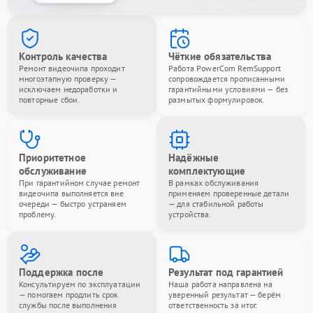
Контроль качества
Чёткие обязательства
Ремонт видеочипа проходит
Работа PowerCom RemSupport
многоэтапную проверку —
сопровождается прописанными
исключаем недоработки и
гарантийными условиями — без
повторные сбои.
размытых формулировок.
Приоритетное
Надёжные
обслуживание
комплектующие
При гарантийном случае ремонт
В рамках обслуживания
видеочипа выполняется вне
применяем проверенные детали
очереди — быстро устраняем
— для стабильной работы
проблему.
устройства.
Поддержка после
Результат под гарантией
Консультируем по эксплуатации
Наша работа направлена на
— помогаем продлить срок
уверенный результат — берём
службы после выполнения
ответственность за итог.