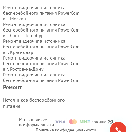
Ремонт видеочипа источника
бесперебойного питания PowerCom
в г.
Москва
Ремонт видеочипа источника
бесперебойного питания PowerCom
в г.
Санкт-Петербург
Ремонт видеочипа источника
бесперебойного питания PowerCom
в г.
Краснодар
Ремонт видеочипа источника
бесперебойного питания PowerCom
в г.
Ростов-на-Дону
Ремонт видеочипа источника
бесперебойного питания PowerCom
в г.
Нижний Новгород
Ремонт
Ремонт видеочипа источника
бесперебойного питания PowerCom
Источников бесперебойного
в г.
Новосибирск
питания
Ремонт видеочипа источника
бесперебойного питания PowerCom
в г.
Екатеринбург
Мы принимаем
все формы оплаты
Ремонт видеочипа источника
Политика конфиденциальности
бесперебойного питания PowerCom