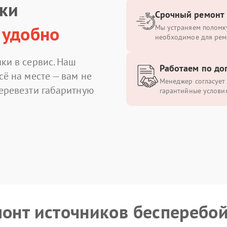
ики
Срочный ремонт
 удобно
Мы устраняем поломку
необходимое для рем
ки в сервис. Наш
Работаем по до
сё на месте — вам не
Менеджер согласует 
перевезти габаритную
гарантийные условия
монт источников бесперебо