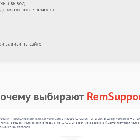
тный вывод
держкой после ремонта
и записи на сайте
очему выбирают
RemSuppo
монту и обслуживанию техники PowerCom в Кирове со стажем от 10 лет. В штате компании — от 10
ыполнено общее число ремонтов превысило 12 000. Ежемесячно в сервисный центр поступает более 3
алификации мастеров.