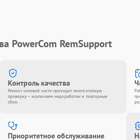
тва PowerCom RemSupport
Контроль качества
Ч
Ремонт силовой части проходит многоэтапную
Ра
проверку — исключаем недоработки и повторные
пр
сбои.
ра
Приоритетное обслуживание
Н