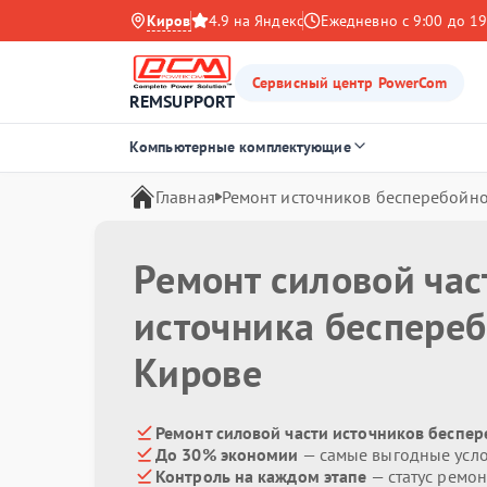
Киров
4.9 на Яндекс
Ежедневно с 9:00 до 19
Сервисный центр PowerCom
REMSUPPORT
Компьютерные комплектующие
Главная
Ремонт источников бесперебойно
Ремонт силовой час
источника беспере
Кирове
Ремонт силовой части источников беспе
До 30% экономии
— самые выгодные усл
Контроль на каждом этапе
— статус ремон