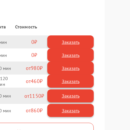
нта
Стоимость
0
Заказать
0
Заказать
980
0
120
460
1150
0
860
0