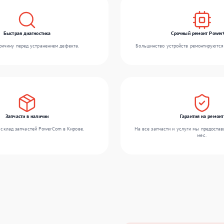
Быстрая диагностика
Срочный ремонт Powe
ичину перед устранением дефекта.
Большинство устройств ремонтируются 
Запчасти в наличии
Гарантия на ремонт
склад запчастей PowerCom в Кирове.
На все запчасти и услуги мы предостав
мес.