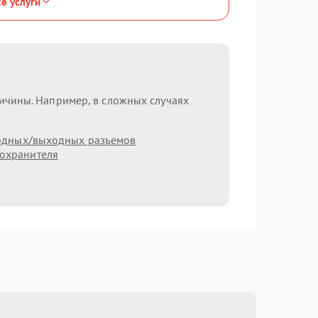
се услуги
ричины. Например, в сложных случаях
одных/выходных разъемов
охранителя