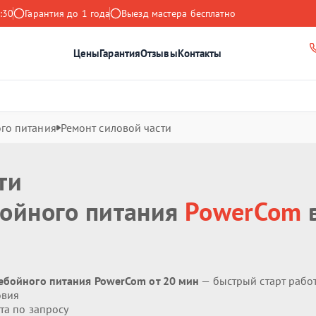
:30
Гарантия до 1 года
Выезд мастера бесплатно
Цены
Гарантия
Отзывы
Контакты
го питания
Ремонт силовой части
ти
бойного питания
PowerCom
ребойного питания PowerCom от 20 мин
— быстрый старт рабо
овия
та по запросу