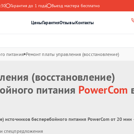
:30
Гарантия до 1 года
Выезд мастера бесплатно
Цены
Гарантия
Отзывы
Контакты
го питания
Ремонт платы управления (восстановление)
ления (восстановление)
бойного питания
PowerCom
е) источников бесперебойного питания PowerCom от 20 мин
 и спецпредложения