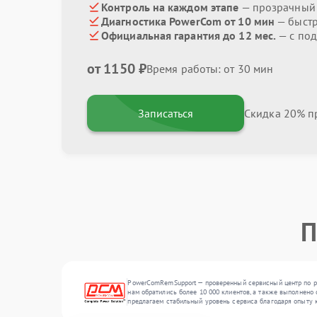
Контроль на каждом этапе
— прозрачный
Диагностика PowerCom от 10 мин
— быстр
Официальная гарантия до 12 мес.
— с под
от 1150 ₽
Время работы: от 30 мин
Записаться
Скидка 20% пр
П
PowerComRemSupport — проверенный сервисный центр по ре
нам обратились более 10 000 клиентов, а также выполнено
предлагаем стабильный уровень сервиса благодаря опыту 