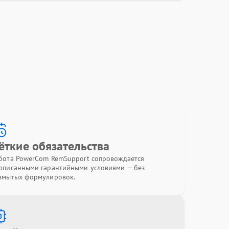
ёткие обязательства
бота PowerCom RemSupport сопровождается
описанными гарантийными условиями — без
змытых формулировок.