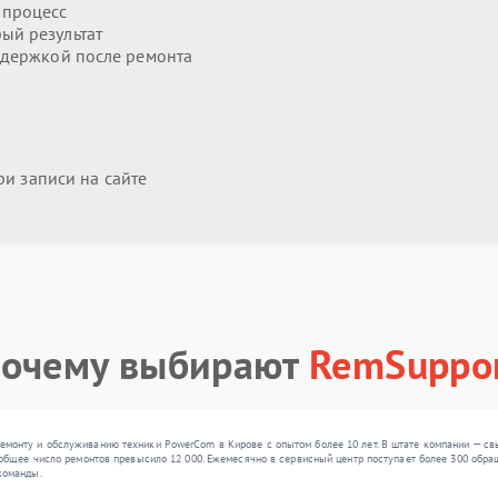
 процесс
ый результат
держкой после ремонта
и записи на сайте
очему выбирают
RemSuppo
монту и обслуживанию техники PowerCom в Кирове с опытом более 10 лет. В штате компании — св
 общее число ремонтов превысило 12 000. Ежемесячно в сервисный центр поступает более 300 обращ
команды.