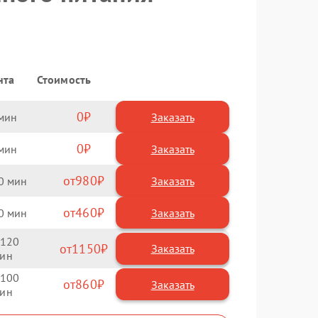
нта
Стоимость
0
Заказать
0
Заказать
980
0
460
0
120
1150
100
860