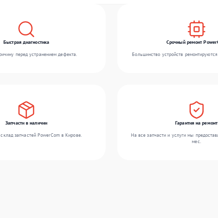
Быстрая диагностика
Срочный ремонт Powe
ичину перед устранением дефекта.
Большинство устройств ремонтируются 
Запчасти в наличии
Гарантия на ремонт
склад запчастей PowerCom в Кирове.
На все запчасти и услуги мы предостав
мес.