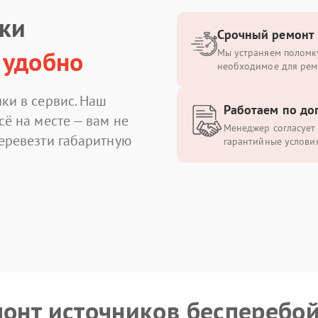
ики
Срочный ремонт
 удобно
Мы устраняем поломку
необходимое для рем
ки в сервис. Наш
Работаем по до
сё на месте — вам не
Менеджер согласует 
перевезти габаритную
гарантийные условия
монт источников бесперебо