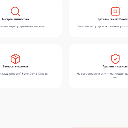
Быстрая диагностика
Срочный ремонт Powe
ичину перед устранением дефекта.
Большинство устройств ремонтируются 
Запчасти в наличии
Гарантия на ремонт
склад запчастей PowerCom в Кирове.
На все запчасти и услуги мы предостав
мес.