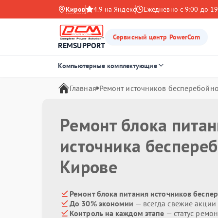
Киров
4.9 на Яндекс
Ежедневно с 9:00 до 19
Сервисный центр PowerCom
REMSUPPORT
Компьютерные комплектующие
Главная
Ремонт источников бесперебойно
Ремонт блока пита
источника беспере
Кирове
Ремонт блока питания источников беспе
До 30% экономии
— всегда свежие акции
Контроль на каждом этапе
— статус ремон