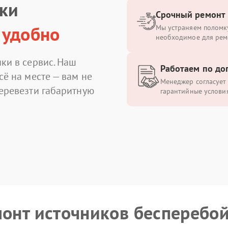
ики
Срочный ремонт
 удобно
Мы устраняем поломку
необходимое для рем
ки в сервис. Наш
Работаем по до
сё на месте — вам не
Менеджер согласует 
перевезти габаритную
гарантийные условия
монт источников бесперебо