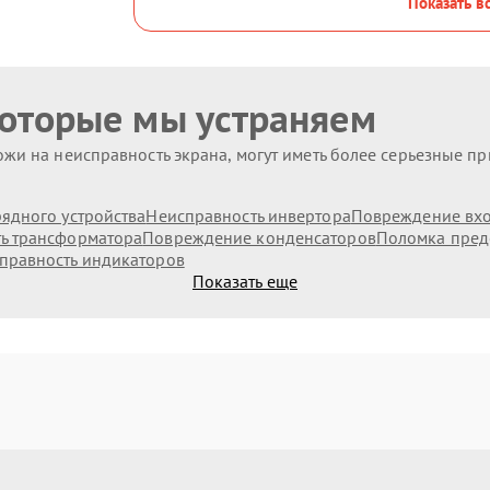
Показать в
которые мы устраняем
жи на неисправность экрана, могут иметь более серьезные п
ядного устройства
Неисправность инвертора
Повреждение вх
ь трансформатора
Повреждение конденсаторов
Поломка пред
правность индикаторов
Показать еще