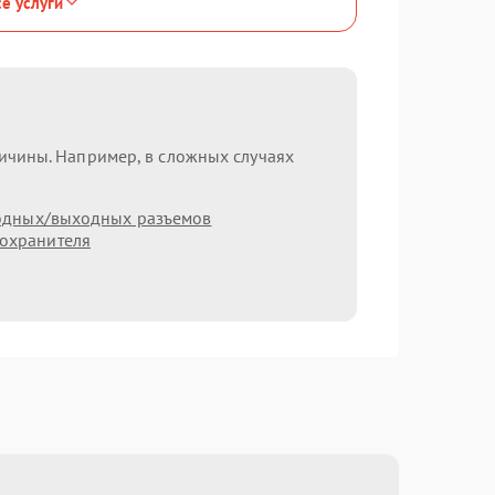
се услуги
ричины. Например, в сложных случаях
одных/выходных разъемов
охранителя