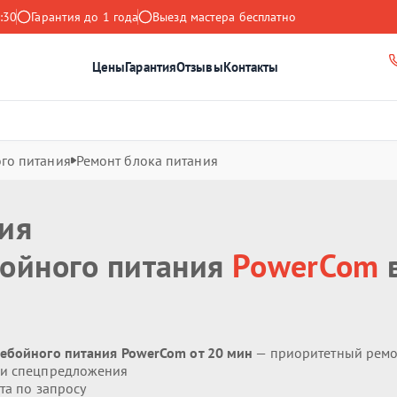
:30
Гарантия до 1 года
Выезд мастера бесплатно
Цены
Гарантия
Отзывы
Контакты
го питания
Ремонт блока питания
ния
бойного питания
PowerCom
ребойного питания PowerCom от 20 мин
— приоритетный ремо
 и спецпредложения
та по запросу