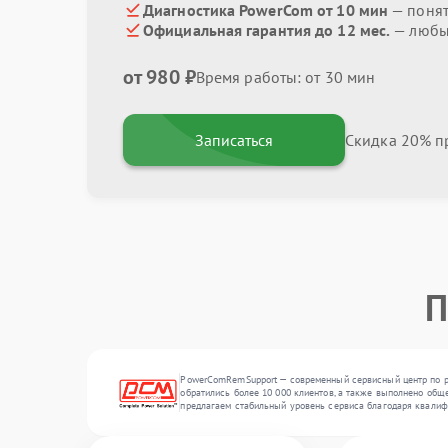
Диагностика PowerCom от 10 мин
— поня
Официальная гарантия до 12 мес.
— любые
от 980 ₽
Время работы: от 30 мин
Записаться
Скидка 20% пр
П
PowerComRemSupport — современный сервисный центр по ре
обратились более 10 000 клиентов, а также выполнено обще
предлагаем стабильный уровень сервиса благодаря квалиф