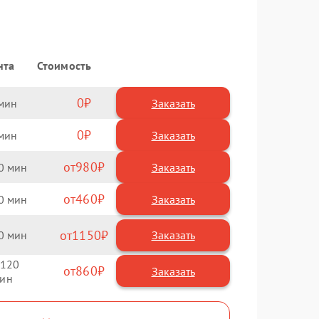
нта
Стоимость
0
Заказать
0
Заказать
980
0
460
0
1150
0
120
860