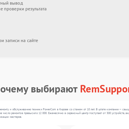
тный вывод
 проверки результата
и записи на сайте
очему выбирают
RemSuppo
монту и обслуживанию техники PowerCom в Кирове со стажем от 10 лет. В штате компании — свыш
е число ремонтов превысило 12 000. Ежемесячно в сервисный центр поступает от 300 устройств, вк
икации мастеров.