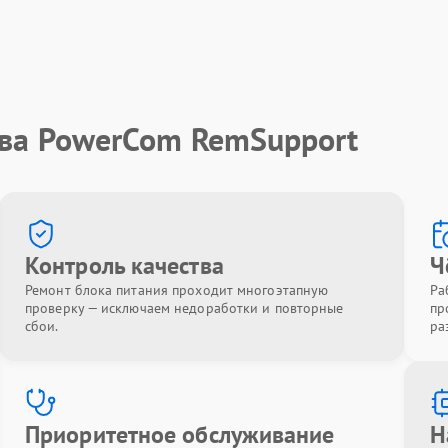
тва PowerCom RemSupport
Контроль качества
Ч
Ремонт блока питания проходит многоэтапную
Ра
проверку — исключаем недоработки и повторные
пр
сбои.
ра
Приоритетное обслуживание
Н