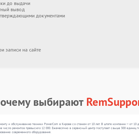
ики до выдачи
тный вывод
дтверждающими документами
и записи на сайте
очему выбирают
RemSuppo
нту и обслуживанию техники PowerCom в Кирове со стажем от 10 лет. В штате компании — от 10 д
е число ремонтов превысило 12 000. Ежемесячно в сервисный центр поступает свыше 300 единиц те
зованию современного оборудования.