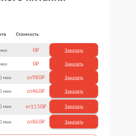
нта
Стоимость
0
Заказать
0
Заказать
980
0
460
0
1150
0
860
0