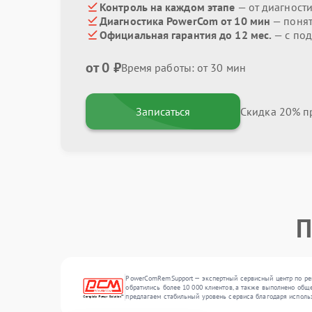
Контроль на каждом этапе
— от диагност
Диагностика PowerCom от 10 мин
— поня
Официальная гарантия до 12 мес.
— с по
от 0 ₽
Время работы: от 30 мин
Записаться
Скидка 20% пр
П
PowerComRemSupport — экспертный сервисный центр по ремо
обратились более 10 000 клиентов, а также выполнено обще
предлагаем стабильный уровень сервиса благодаря исполь