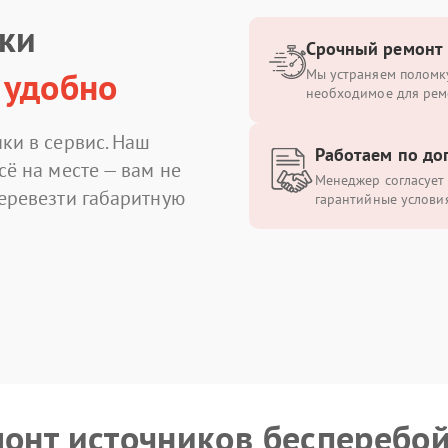
ики
Срочный ремонт
 удобно
Мы устраняем поломку
необходимое для рем
ки в сервис. Наш
Работаем по до
сё на месте — вам не
Менеджер согласует 
перевезти габаритную
гарантийные условия
монт источников бесперебо