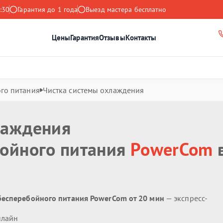
:30
Гарантия до 1 года
Выезд мастера бесплатно
Цены
Гарантия
Отзывы
Контакты
го питания
Чистка системы охлаждения
лаждения
бойного питания
PowerCom
бесперебойного питания PowerCom от 20 мин
— экспресс-
нлайн