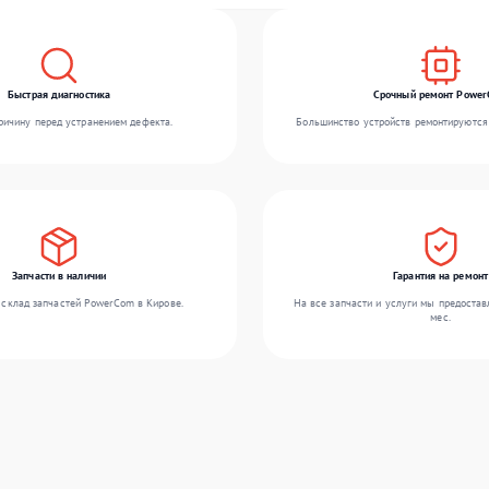
Быстрая диагностика
Срочный ремонт Powe
ичину перед устранением дефекта.
Большинство устройств ремонтируются 
Запчасти в наличии
Гарантия на ремонт
склад запчастей PowerCom в Кирове.
На все запчасти и услуги мы предостав
мес.