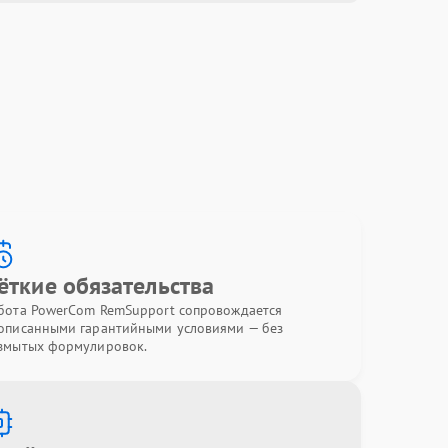
ёткие обязательства
бота PowerCom RemSupport сопровождается
описанными гарантийными условиями — без
змытых формулировок.