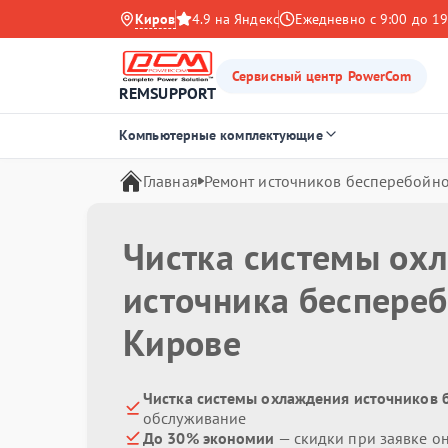
Киров
4.9 на Яндекс
Ежедневно с 9:00 до 19
Сервисный центр PowerCom
REMSUPPORT
Компьютерные комплектующие
Главная
Ремонт источников бесперебойно
Чистка системы ох
источника беспере
Кирове
Чистка системы охлаждения источников 
обслуживание
До 30% экономии
— скидки при заявке о